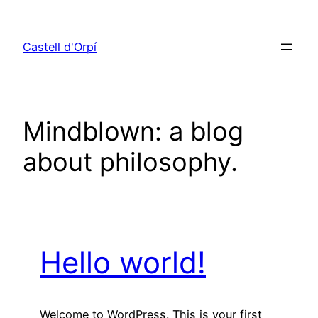
Vés
al
Castell d'Orpí
contingut
Mindblown: a blog
about philosophy.
Hello world!
Welcome to WordPress. This is your first